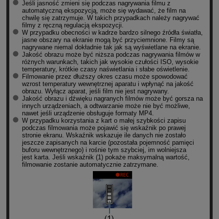
Jeśli jasność zmieni się podczas nagrywania filmu z
automatyczną ekspozycją, może się wydawać, że film na
chwilę się zatrzymuje. W takich przypadkach należy nagrywać
filmy z ręczną regulacją ekspozycji.
W przypadku obecności w kadrze bardzo silnego źródła światła,
jasne obszary na ekranie mogą być przyciemnione. Filmy są
nagrywane niemal dokładnie tak jak są wyświetlane na ekranie.
Jakość obrazu może być niższa podczas nagrywania filmów w
różnych warunkach, takich jak wysokie czułości ISO, wysokie
temperatury, krótkie czasy naświetlania i słabe oświetlenie.
Filmowanie przez dłuższy okres czasu może spowodować
wzrost temperatury wewnętrznej aparatu i wpłynąć na jakość
obrazu. Wyłącz aparat, jeśli film nie jest nagrywany.
Jakość obrazu i dźwięku nagranych filmów może być gorsza na
innych urządzeniach, a odtwarzanie może nie być możliwe,
nawet jeśli urządzenie obsługuje formaty MP4.
W przypadku korzystania z kart o małej szybkości zapisu
podczas filmowania może pojawić się wskaźnik po prawej
stronie ekranu. Wskaźnik wskazuje ile danych nie zostało
jeszcze zapisanych na karcie (pozostała pojemność pamięci
buforu wewnętrznego) i rośnie tym szybciej, im wolniejsza
jest karta. Jeśli wskaźnik (1) pokaże maksymalną wartość,
filmowanie zostanie automatycznie zatrzymane.