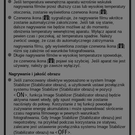
Jeśli temperatura wewnętrzna aparatu wzrośnie wskutek
nagrywania filmów przez dłuższy czas lub wysokiej temperatury
otoczenia, zostanie wyświetlona czerwona ikona [
].
Czerwona ikona [
] sygnalizuje, że nagrywanie filmu wkrótce
zostanie automatycznie zakończone. Jeśli tak się stanie,
dalsze nagrywanie nie będzie możliwe aż do momentu
obniżenia temperatury wewnętrznej aparatu. Wyłącz aparat na
pewien czas i poczekaj, aż temperatura spadnie. Należy
zwrócić uwagę, że czas do automatycznego zatrzymania
nagrywania filmu, gdy wyświetlona zostaje czerwona ikona [
]
różni się zależnie od warunków fotografowania.
Długie nagrywanie filmów w wysokiej temperaturze spowoduje,
że czerwona ikona [
] pojawi się szybciej. Jeśli aparat nie jest
używany, należy go zawsze wyłączyć.
Nagrywanie i jakość obrazu
Jeśli zamocowany obiektyw wyposażono w system Image
Stabilizer (Stabilizator obrazu), a użytkownik ustawi przełącznik
systemu Image Stabilizer (Stabilizator obrazu) w pozycji
, funkcja Image Stabilizer (Stabilizator obrazu) będzie
aktywna nawet wtedy, gdy spust migawki nie zostanie
naciśnięty do połowy. Korzystanie z tej funkcji powoduje
zużywanie energię akumulatora i może spowodować skrócenie
czasu nagrania filmowego w pewnych warunkach
fotografowania. Gdy Image Stabilizer (Stabilizator obrazu) jest
niepotrzebny, na przykład podczas korzystania ze statywu,
zalecane jest ustawienie przełącznika systemu Image Stabilizer
(Stabilizator obrazu) na
.