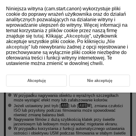
Niniejsza witryna (cam.start.canon) wykorzystuje pliki
cookie do poprawy wrażeń użytkownika oraz do działań
analitycznych pozwalających na działanie witryny i
wprowadzanie ulepszeń do witryny. Więcej informacji na
D101-110
temat korzystania z plików cookie przez naszą firmę
znajduje się
tutaj
. Klikając „
Akceptuję
”, użytkownik
Ogólne przestrogi dotyczące
akceptuje wszystkie pliki cookie. Po kliknięciu „
Nie
nadrywania filmów
akceptuję
” lub niewybraniu żadnej z opcji rejestrowane i
przechowywane są wyłącznie pliki cookie niezbędne do
oferowania treści i funkcji witryny internetowej. Te
Przestroga
ustawienie można zmienić w dowolnej chwili.
Przestrogi dotyczące nagrywania filmu
Nie kieruj aparatu w stronę źródeł intensywnego światła, np.
Akceptuję
Nie akceptuję
słońca lub źródła intensywnego sztucznego oświetlenia.
Mogłoby to spowodować uszkodzenie matrycy lub
wewnętrznych elementów aparatu.
W przypadku nagrywania obiektu o wyraźnych szczegółach
może wystąpić efekt mory lub zafałszowanie kolorów.
Jeżeli ustawiony jest tryb [
] lub [
], zmiana czułości
ISO lub przysłony podczas filmowania może spowodować
również zmianę balansu bieli.
Nagrywanie filmów z dużą szybkością klatek przy świetle
jarzeniowym lub ledowym może wywołać migotanie ekranu.
W przypadku korzystania z funkcji automatycznego ustawiania
ostrości i obiektywu USM podczas filmowania w słabym świetle