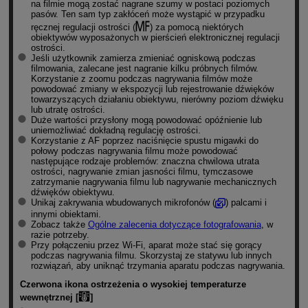
na filmie mogą zostać nagrane szumy w postaci poziomych
pasów. Ten sam typ zakłóceń może wystąpić w przypadku
ręcznej regulacji ostrości (
) za pomocą niektórych
obiektywów wyposażonych w pierścień elektronicznej regulacji
ostrości.
Jeśli użytkownik zamierza zmieniać ogniskową podczas
filmowania, zalecane jest nagranie kilku próbnych filmów.
Korzystanie z zoomu podczas nagrywania filmów może
powodować zmiany w ekspozycji lub rejestrowanie dźwięków
towarzyszących działaniu obiektywu, nierówny poziom dźwięku
lub utratę ostrości.
Duże wartości przysłony mogą powodować opóźnienie lub
uniemożliwiać dokładną regulację ostrości.
Korzystanie z AF poprzez naciśnięcie spustu migawki do
połowy podczas nagrywania filmu może powodować
następujące rodzaje problemów: znaczna chwilowa utrata
ostrości, nagrywanie zmian jasności filmu, tymczasowe
zatrzymanie nagrywania filmu lub nagrywanie mechanicznych
dźwięków obiektywu.
Unikaj zakrywania wbudowanych mikrofonów (
) palcami i
innymi obiektami.
Zobacz także
Ogólne zalecenia dotyczące fotografowania
, w
razie potrzeby.
Przy połączeniu przez
Wi-Fi
, aparat może stać się gorący
podczas nagrywania filmu. Skorzystaj ze statywu lub innych
rozwiązań, aby uniknąć trzymania aparatu podczas nagrywania.
Czerwona ikona ostrzeżenia o wysokiej temperaturze
wewnętrznej [
]