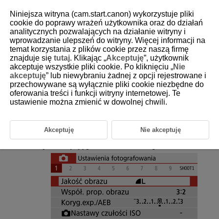
Niniejsza witryna (cam.start.canon) wykorzystuje pliki
cookie do poprawy wrażeń użytkownika oraz do działań
analitycznych pozwalających na działanie witryny i
wprowadzanie ulepszeń do witryny. Więcej informacji na
D101-064
temat korzystania z plików cookie przez naszą firmę
znajduje się
tutaj
. Klikając „
Akceptuję
”, użytkownik
Jakość obrazu
akceptuje wszystkie pliki cookie. Po kliknięciu „
Nie
akceptuję
” lub niewybraniu żadnej z opcji rejestrowane i
przechowywane są wyłącznie pliki cookie niezbędne do
Obrazy RAW
oferowania treści i funkcji witryny internetowej. Te
ustawienie można zmienić w dowolnej chwili.
Przewodnik po ustawieniach jakości obrazów
Maksymalna liczba zdjęć seryjnych
Akceptuję
Nie akceptuję
Wybierz opcję [
:
Jakość obrazu
].