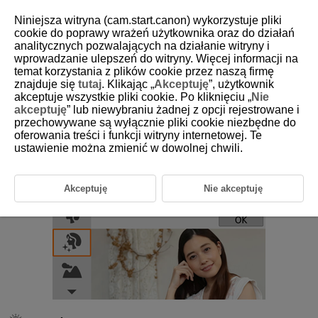
Niniejsza witryna (cam.start.canon) wykorzystuje pliki
cookie do poprawy wrażeń użytkownika oraz do działań
analitycznych pozwalających na działanie witryny i
wprowadzanie ulepszeń do witryny. Więcej informacji na
D101-030
temat korzystania z plików cookie przez naszą firmę
znajduje się
tutaj
. Klikając „
Akceptuję
”, użytkownik
Tryb Gładka Cera
akceptuje wszystkie pliki cookie. Po kliknięciu „
Nie
akceptuję
” lub niewybraniu żadnej z opcji rejestrowane i
przechowywane są wyłącznie pliki cookie niezbędne do
Wybierz tryb [
] (
Gładka cera
), aby skóra wyglądała bardziej
oferowania treści i funkcji witryny internetowej. Te
atrakcyjnie. Przetwarzanie obrazów nadaje skórze gładszy wygląd.
ustawienie można zmienić w dowolnej chwili.
Akceptuję
Nie akceptuję