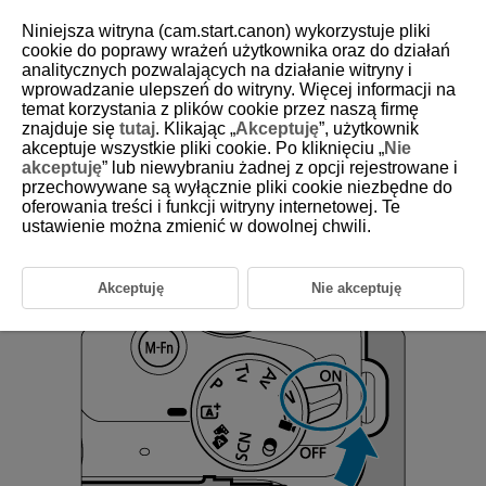
Niniejsza witryna (cam.start.canon) wykorzystuje pliki
cookie do poprawy wrażeń użytkownika oraz do działań
analitycznych pozwalających na działanie witryny i
wprowadzanie ulepszeń do witryny. Więcej informacji na
D101-016
temat korzystania z plików cookie przez naszą firmę
znajduje się
tutaj
. Klikając „
Akceptuję
”, użytkownik
Włączanie zasilania
akceptuje wszystkie pliki cookie. Po kliknięciu „
Nie
akceptuję
” lub niewybraniu żadnej z opcji rejestrowane i
przechowywane są wyłącznie pliki cookie niezbędne do
Ustawianie daty, godziny i strefy czasowej
oferowania treści i funkcji witryny internetowej. Te
ustawienie można zmienić w dowolnej chwili.
Zmiana języka interfejsu
Automatyczne czyszczenie matrycy światłoczułej
Akceptuję
Nie akceptuję
Wskaźnik poziomu naładowania akumulatora