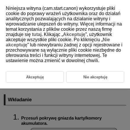
Niniejsza witryna (cam.start.canon) wykorzystuje pliki
cookie do poprawy wrażeń użytkownika oraz do działań
analitycznych pozwalających na działanie witryny i
wprowadzanie ulepszeń do witryny. Więcej informacji na
D101-014
temat korzystania z plików cookie przez naszą firmę
znajduje się
tutaj
. Klikając „
Akceptuję
”, użytkownik
Wyjmowanie akumulatora i karty
akceptuje wszystkie pliki cookie. Po kliknięciu „
Nie
akceptuję
” lub niewybraniu żadnej z opcji rejestrowane i
przechowywane są wyłącznie pliki cookie niezbędne do
Wkładanie
oferowania treści i funkcji witryny internetowej. Te
ustawienie można zmienić w dowolnej chwili.
Formatowanie karty
Wyjmowanie
Akceptuję
Nie akceptuję
Umieść w aparacie w pełni naładowany akumulator
LP-E12
i kartę.
Przechwycone obrazy są zapisywane na karcie.
Wkładanie
Przesuń pokrywę gniazda karty/komory
akumulatora.