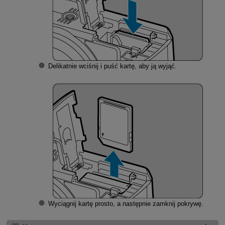
Delikatnie wciśnij i puść kartę, aby ją wyjąć.
Wyciągnij kartę prosto, a następnie zamknij pokrywę.