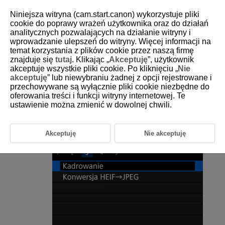
Niniejsza witryna (cam.start.canon) wykorzystuje pliki
cookie do poprawy wrażeń użytkownika oraz do działań
analitycznych pozwalających na działanie witryny i
wprowadzanie ulepszeń do witryny. Więcej informacji na
D185-157
temat korzystania z plików cookie przez naszą firmę
znajduje się
tutaj
. Klikając „
Akceptuję
”, użytkownik
Kadrowanie obrazów JPEG/HEIF
akceptuje wszystkie pliki cookie. Po kliknięciu „
Nie
akceptuję
” lub niewybraniu żadnej z opcji rejestrowane i
przechowywane są wyłącznie pliki cookie niezbędne do
Zarejestrowany obraz JPEG można skadrować i zapisać jako nowy
obraz. Kadrowanie możliwe jest dla obrazów JPEG lub HEIF. Nie można
oferowania treści i funkcji witryny internetowej. Te
kadrować obrazów RAW i obrazów klatek przechwyconych z filmów 4K.
ustawienie można zmienić w dowolnej chwili.
Wybierz [
:
Kadrowanie
].
Akceptuję
Nie akceptuję