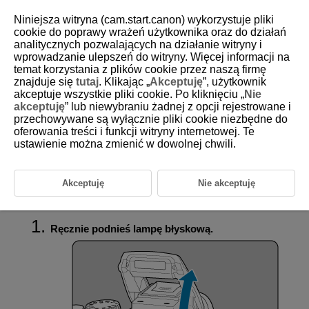
Niniejsza witryna (cam.start.canon) wykorzystuje pliki
cookie do poprawy wrażeń użytkownika oraz do działań
analitycznych pozwalających na działanie witryny i
wprowadzanie ulepszeń do witryny. Więcej informacji na
D185-052
temat korzystania z plików cookie przez naszą firmę
znajduje się
tutaj
. Klikając „
Akceptuję
”, użytkownik
Fotografowanie z użyciem
akceptuje wszystkie pliki cookie. Po kliknięciu „
Nie
wbudowanej lampy błyskowej
akceptuję
” lub niewybraniu żadnej z opcji rejestrowane i
przechowywane są wyłącznie pliki cookie niezbędne do
oferowania treści i funkcji witryny internetowej. Te
Fotografowanie z blokadą ekspozycji lampy
ustawienie można zmienić w dowolnej chwili.
Korzystanie z wbudowanej lampy błyskowej jest zalecane, gdy w
wizjerze lub na ekranie pojawia się ikona [
], ponieważ obiekty są
fotografowane pod światło w ciągu dnia bądź zdjęcia są wykonywane w
Akceptuję
Nie akceptuję
słabym oświetleniu.
Ręcznie podnieś lampę błyskową.