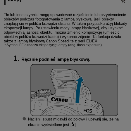
Tło lub inne czynniki mogą spowodować rozjaśnienie lub przyciemnienie
obiektów podczas fotografowania z lampą błyskową, jeśli obiekty
znajdują się w pobliżu krawędzi ekranu. W takim przypadku użyj blokady
ekspozycji lampy. Po ustawieniu mocy lampy błyskowej, aby uzyskać
odpowiednią jasność obiektu, można zmienić kompozycję (umieścić
obiekt w pobliżu krawędzi kadru) i wykonać zdjęcie. Ta funkcja działa
także z lampą błyskową Canon Speedlite z serii EL/EX.
Symbol FE oznacza ekspozycję lampy (ang. flash exposure).
Ręcznie podnieś lampę błyskową.
Naciśnij spust migawki do połowy i upewnij się, że na
ekranie wyświetlone jest [
].