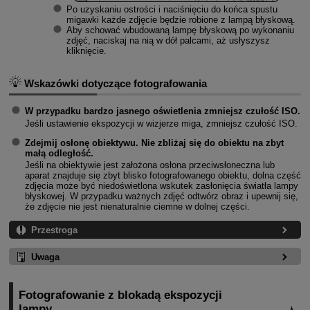
Po uzyskaniu ostrości i naciśnięciu do końca spustu
migawki każde zdjęcie będzie robione z lampą błyskową.
Aby schować wbudowaną lampę błyskową po wykonaniu
zdjęć, naciskaj na nią w dół palcami, aż usłyszysz
kliknięcie.
Wskazówki dotyczące fotografowania
W przypadku bardzo jasnego oświetlenia zmniejsz czułość ISO.
Jeśli ustawienie ekspozycji w wizjerze miga, zmniejsz czułość ISO.
Zdejmij osłonę obiektywu. Nie zbliżaj się do obiektu na zbyt
małą odległość.
Jeśli na obiektywie jest założona osłona przeciwsłoneczna lub
aparat znajduje się zbyt blisko fotografowanego obiektu, dolna część
zdjęcia może być niedoświetlona wskutek zasłonięcia światła lampy
błyskowej. W przypadku ważnych zdjęć odtwórz obraz i upewnij się,
że zdjęcie nie jest nienaturalnie ciemne w dolnej części.
Przestroga
Uwaga
Fotografowanie z blokadą ekspozycji
lampy