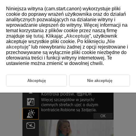
Niniejsza witryna (cam.start.canon) wykorzystuje pliki
cookie do poprawy wrażeń użytkownika oraz do działań
analitycznych pozwalających na działanie witryny i
wprowadzanie ulepszeń do witryny. Więcej informacji na
D185-041
temat korzystania z plików cookie przez naszą firmę
znajduje się
tutaj
. Klikając „
Akceptuję
”, użytkownik
Tryb kontrola podświetlenia HDR
akceptuje wszystkie pliki cookie. Po kliknięciu „
Nie
akceptuję
” lub niewybraniu żadnej z opcji rejestrowane i
przechowywane są wyłącznie pliki cookie niezbędne do
Użyj trybu [
] (
Kontrola podśw.
HDR
) do scen fotografowanych pod
oferowania treści i funkcji witryny internetowej. Te
światło z zarówno jasnymi, jak i ciemnymi obszarami. Jedno ujęcie w
tym trybie daje trzy następujące po sobie zdjęcia w różnych
ustawienie można zmienić w dowolnej chwili.
ekspozycjach, które zostają połączone w jedno zdjęcie HDR, które
zachowuje szczegóły w cieniach, które w innym przypadku mogłyby
zostać utracone od podświetlenia.
Akceptuję
Nie akceptuję
HDR to skrót od wysoki zakres dynamiki (ang. High Dynamic Range).