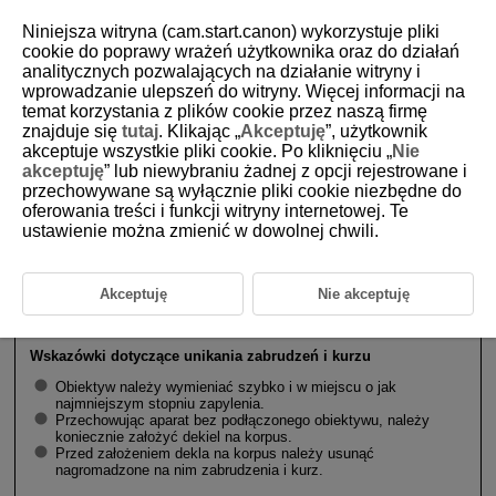
Niniejsza witryna (cam.start.canon) wykorzystuje pliki
cookie do poprawy wrażeń użytkownika oraz do działań
analitycznych pozwalających na działanie witryny i
wprowadzanie ulepszeń do witryny. Więcej informacji na
D185-017
temat korzystania z plików cookie przez naszą firmę
znajduje się
tutaj
. Klikając „
Akceptuję
”, użytkownik
Montowanie i odłączanie
akceptuje wszystkie pliki cookie. Po kliknięciu „
Nie
obiektywów RF/
RF-S
akceptuję
” lub niewybraniu żadnej z opcji rejestrowane i
przechowywane są wyłącznie pliki cookie niezbędne do
oferowania treści i funkcji witryny internetowej. Te
Montowanie obiektywu
ustawienie można zmienić w dowolnej chwili.
Demontowanie obiektywu
Akceptuję
Nie akceptuję
Przestroga
Wskazówki dotyczące unikania zabrudzeń i kurzu
Obiektyw należy wymieniać szybko i w miejscu o jak
najmniejszym stopniu zapylenia.
Przechowując aparat bez podłączonego obiektywu, należy
koniecznie założyć dekiel na korpus.
Przed założeniem dekla na korpus należy usunąć
nagromadzone na nim zabrudzenia i kurz.