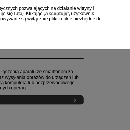
tycznych pozwalających na działanie witryny i
uje się
tutaj
. Klikając „
Akceptuję
”, użytkownik
echowywane są wyłącznie pliki cookie niezbędne do
łączenia aparatu ze smartfonem za
az wysyłania obrazów do urządzeń lub
ocą komputera lub bezprzewodowego
nych operacji.