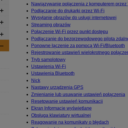
Nawiązywanie połączenia z komputerem przez
Podłączanie do drukarki przez
Wi-Fi
Wysyłanie obrazów do usługi internetowej
Streaming obrazów
Połączenie
Wi-Fi
przez punkt dostępu
Podłączanie do bezprzewodowego pilota zdaln
Ponowne łączenie za pomocą
Wi-Fi
/Bluetooth
Rejestrowanie ustawień wielokrotnego połącze
Tryb samolotowy
Ustawienia
Wi-Fi
Ustawienia Bluetooth
Nick
Nastawy urządzenia GPS
Zmienianie lub usuwanie ustawień połączenia
Resetowanie ustawień komunikacji
Ekran Informacje wyświetlane
Obsługa klawiatury wirtualnej
Reagowanie na komunikaty o błędach