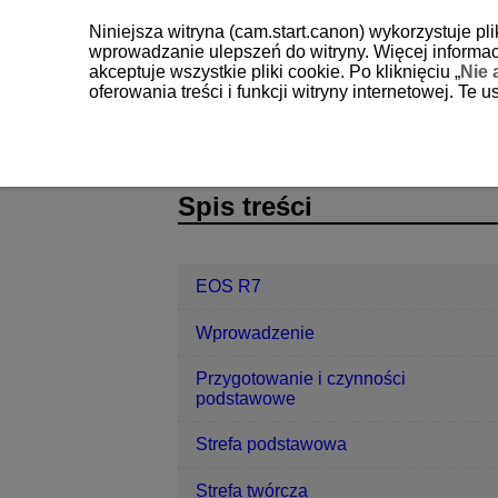
Niniejsza witryna (cam.start.canon) wykorzystuje pl
wprowadzanie ulepszeń do witryny. Więcej informacj
akceptuje wszystkie pliki cookie. Po kliknięciu „
Nie 
oferowania treści i funkcji witryny internetowej. Te
EOS R7
Funkcje bezprzewodowe
D180-171
Spis treści
EOS R7
Wprowadzenie
Przygotowanie i czynności
podstawowe
Strefa podstawowa
Strefa twórcza