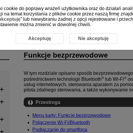
iki cookie do poprawy wrażeń użytkownika oraz do działań anali
i na temat korzystania z plików cookie przez naszą firmę znajd
akceptuję
” lub niewybraniu żadnej z opcji rejestrowane i prz
 ustawienie można zmienić w dowolnej chwili.
Akceptuję
Nie akceptuję
Funkcje bezprzewodowe
W tym rozdziale opisano sposób bezprzewodowego 
®
®
pośrednictwem technologii Bluetooth
lub
Wi-Fi
or
usług internetowych, sterowania aparatem za pom
pilota zdalnego sterowania, a także wykonywanie in
Przestroga
Menu karty: Funkcje bezprzewodowe
Połączenie
Wi-Fi/
Bluetooth
Podłączanie do smartfona