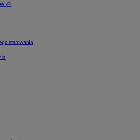
Wi-Fi
ego sterowania
nia