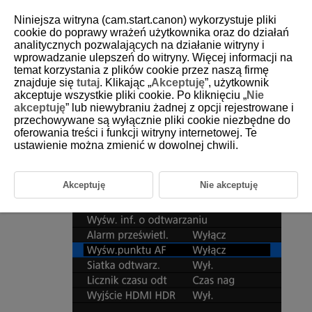
Niniejsza witryna (cam.start.canon) wykorzystuje pliki
cookie do poprawy wrażeń użytkownika oraz do działań
analitycznych pozwalających na działanie witryny i
wprowadzanie ulepszeń do witryny. Więcej informacji na
D180-166
temat korzystania z plików cookie przez naszą firmę
znajduje się
tutaj
. Klikając „
Akceptuję
”, użytkownik
Wyświetlanie punktu AF
akceptuje wszystkie pliki cookie. Po kliknięciu „
Nie
akceptuję
” lub niewybraniu żadnej z opcji rejestrowane i
przechowywane są wyłącznie pliki cookie niezbędne do
Można wyświetlić punkty AF użyte do ustawienia ostrości — będą one
wyróżnione na czerwono na ekranie odtwarzania filmu.
oferowania treści i funkcji witryny internetowej. Te
ustawienie można zmienić w dowolnej chwili.
Wybierz [
:
Wyśw.punktu AF
].
Akceptuję
Nie akceptuję