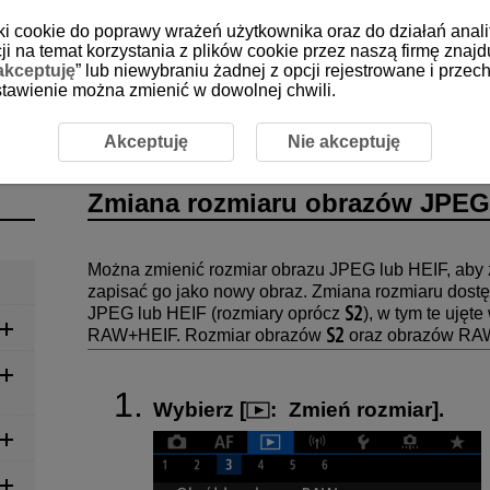
iki cookie do poprawy wrażeń użytkownika oraz do działań anali
i na temat korzystania z plików cookie przez naszą firmę znajd
akceptuję
” lub niewybraniu żadnej z opcji rejestrowane i prz
 ustawienie można zmienić w dowolnej chwili.
ozmiaru obrazów JPEG/HEIF
Akceptuję
Nie akceptuję
Zmiana rozmiaru obrazów JPEG
Można zmienić rozmiar obrazu JPEG lub HEIF, aby zm
zapisać go jako nowy obraz. Zmiana rozmiaru dostę
JPEG lub HEIF (rozmiary oprócz
), w tym te uję
RAW+HEIF. Rozmiar obrazów
oraz obrazów RAW 
Wybierz [
:
Zmień rozmiar
].