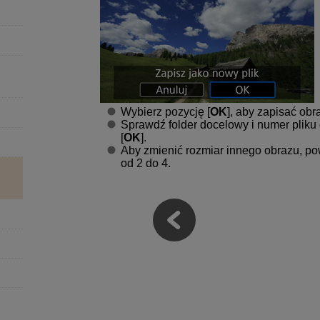
Wybierz pozycję [
OK
], aby zapisać ob
Sprawdź folder docelowy i numer pliku 
[
OK
].
Aby zmienić rozmiar innego obrazu, po
od 2 do 4.