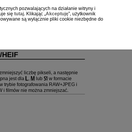
tycznych pozwalających na działanie witryny i
uje się
tutaj
. Klikając „
Akceptuję
”, użytkownik
echowywane są wyłącznie pliki cookie niezbędne do
/HEIF
niejszyć liczbę pikseli, a następnie
pna jest dla
,
lub
w formacie
te w trybie fotografowania RAW+JPEG i
i filmów nie można zmniejszać.