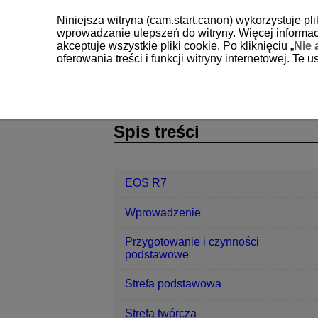
Niniejsza witryna (cam.start.canon) wykorzystuje pl
wprowadzanie ulepszeń do witryny. Więcej informacj
akceptuje wszystkie pliki cookie. Po kliknięciu „
Nie 
oferowania treści i funkcji witryny internetowej. Te
EOS R7
Odtwarzanie
Zmiana r
D180-157
Spis treści
EOS R7
Wprowadzenie
Przygotowanie i czynności
podstawowe
Strefa podstawowa
Strefa twórcza