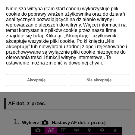
Niniejsza witryna (cam.start.canon) wykorzystuje pliki
cookie do poprawy wrażeń użytkownika oraz do działań
analitycznych pozwalających na działanie witryny i
wprowadzanie ulepszeń do witryny. Więcej informacji na
D180-127
temat korzystania z plików cookie przez naszą firmę
znajduje się
tutaj
. Klikając „
Akceptuję
”, użytkownik
Nastawy AF dot. z przec.
akceptuje wszystkie pliki cookie. Po kliknięciu „
Nie
akceptuję
” lub niewybraniu żadnej z opcji rejestrowane i
przechowywane są wyłącznie pliki cookie niezbędne do
AF dot. z przec.
oferowania treści i funkcji witryny internetowej. Te
ustawienie można zmienić w dowolnej chwili.
Metoda ustalania położenia
Aktywny obszar dotykowy
Akceptuję
Nie akceptuję
Możesz przesuwać punkt AF lub ramkę strefy AF, dotykając lub
przeciągając palcem po ekranie podczas patrzenia przez wizjer.
AF dot. z przec.
Wybierz [
:
Nastawy AF dot. z przec.
].