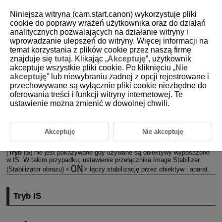
Niniejsza witryna (cam.start.canon) wykorzystuje pliki
cookie do poprawy wrażeń użytkownika oraz do działań
analitycznych pozwalających na działanie witryny i
wprowadzanie ulepszeń do witryny. Więcej informacji na
D180-114
temat korzystania z plików cookie przez naszą firmę
znajduje się
tutaj
. Klikając „
Akceptuję
”, użytkownik
Image Stabilizer (Stabilizator
akceptuje wszystkie pliki cookie. Po kliknięciu „
Nie
obrazu) (tryb IS)
akceptuję
” lub niewybraniu żadnej z opcji rejestrowane i
przechowywane są wyłącznie pliki cookie niezbędne do
oferowania treści i funkcji witryny internetowej. Te
Tryb IS
ustawienie można zmienić w dowolnej chwili.
Cyfrowa stabilizacja filmu
Dostępny w aparacie tryb IS i stabilizacji cyfrowej filmu zmniejsza
Akceptuję
Nie akceptuję
drgania aparatu podczas nagrywania filmów. Pozwalają zapewnić
efektywną stabilizację nawet jeżeli używane są obiektywy bez IS. Menu
[
Tryb IS
] nie jest pokazywane gdy używane są obiektywy wyposażone
w IS. W takim przypadku, ustawienie przełącznika Image Stabilizer
(Stabilizator obrazu)
łączy stabilizację przez obiektyw i aparat.
Tryb IS