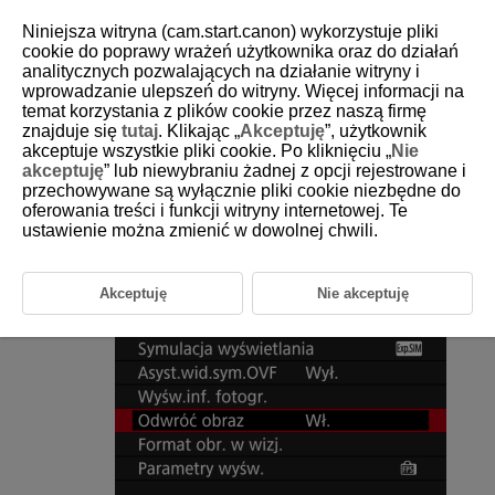
Niniejsza witryna (cam.start.canon) wykorzystuje pliki
cookie do poprawy wrażeń użytkownika oraz do działań
analitycznych pozwalających na działanie witryny i
wprowadzanie ulepszeń do witryny. Więcej informacji na
D180-098
temat korzystania z plików cookie przez naszą firmę
znajduje się
tutaj
. Klikając „
Akceptuję
”, użytkownik
Odwrócone wyświetlanie
akceptuje wszystkie pliki cookie. Po kliknięciu „
Nie
akceptuję
” lub niewybraniu żadnej z opcji rejestrowane i
przechowywane są wyłącznie pliki cookie niezbędne do
Podczas fotografowania z ekranem obróconym w kierunku obiektu (w
kierunku przodu aparatu) można wyświetlić odbicie lustrzane.
oferowania treści i funkcji witryny internetowej. Te
ustawienie można zmienić w dowolnej chwili.
Wybierz [
:
Odwróć obraz
].
Akceptuję
Nie akceptuję