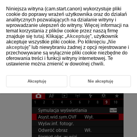
Niniejsza witryna (cam.start.canon) wykorzystuje pliki
cookie do poprawy wrażeń użytkownika oraz do działań
analitycznych pozwalających na działanie witryny i
wprowadzanie ulepszeń do witryny. Więcej informacji na
D180-096
temat korzystania z plików cookie przez naszą firmę
znajduje się
tutaj
. Klikając „
Akceptuję
”, użytkownik
Symulacja wizjera optycznego
akceptuje wszystkie pliki cookie. Po kliknięciu „
Nie
akceptuję
” lub niewybraniu żadnej z opcji rejestrowane i
przechowywane są wyłącznie pliki cookie niezbędne do
Podczas robienia zdjęć dostępne jest naturalnie wyglądające
wyświetlanie wizjera i ekranu, odwzorowanie widoku z wizjera
oferowania treści i funkcji witryny internetowej. Te
optycznego. Zwróć uwagę, że obrazy wyświetlone przy tej funkcji
ustawienie można zmienić w dowolnej chwili.
ustawionej na [
Wł.
] mogą różnić się od rzeczywistych wyników
fotografowania.
Akceptuję
Nie akceptuję
Wybierz [
:
Asyst.wid.sym.OVF
].