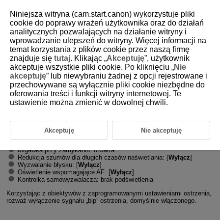
Niniejsza witryna (cam.start.canon) wykorzystuje pliki
cookie do poprawy wrażeń użytkownika oraz do działań
analitycznych pozwalających na działanie witryny i
wprowadzanie ulepszeń do witryny. Więcej informacji na
D180-085
temat korzystania z plików cookie przez naszą firmę
znajduje się
tutaj
. Klikając „
Akceptuję
”, użytkownik
Funkcja cichej migawki
akceptuje wszystkie pliki cookie. Po kliknięciu „
Nie
akceptuję
” lub niewybraniu żadnej z opcji rejestrowane i
przechowywane są wyłącznie pliki cookie niezbędne do
Wyłącza dźwięki zwolnienia migawki, dźwięki towarzyszące wykonaniu
operacji oraz wyzwalanie i wyświetlanie lampy błyskowej i innych źródeł
oferowania treści i funkcji witryny internetowej. Te
światła.
ustawienie można zmienić w dowolnej chwili.
Używane są następujące ustawienia i nie można ich zmienić.
Tryb migawki: [
Elektroniczna
]
Dźwięk zwalniania migawki, sygnał „bip” ostrzenia: tylko wyjście
Akceptuję
Nie akceptuję
słuchawkowe
Dźwięki dotknięcia, samowyzwalacza: ciche
Migawka przy zamykaniu: otwarta
Redukcja szumów dla długich czasów naświetlania: [
Wyłącz
]
Wyzwalanie błysku: [
Wyłącz
]
Oświetlenie wspomagające AF: [
Wyłącz
]
Kontrolka samowyzwalacza: brak podświetlenia
Korzystając z obiektywów z zaprogramowanymi ustawieniami ostrzenia,
rozważ wyłączenie sygnału „bip” ostrzenia, domyślnie włączonego.