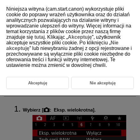
Niniejsza witryna (cam.start.canon) wykorzystuje pliki
cookie do poprawy wrażeń użytkownika oraz do działań
analitycznych pozwalających na działanie witryny i
wprowadzanie ulepszeń do witryny. Więcej informacji na
D180-081
temat korzystania z plików cookie przez naszą firmę
znajduje się
tutaj
. Klikając „
Akceptuję
”, użytkownik
Ekspozycja wielokrotna
akceptuje wszystkie pliki cookie. Po kliknięciu „
Nie
akceptuję
” lub niewybraniu żadnej z opcji rejestrowane i
przechowywane są wyłącznie pliki cookie niezbędne do
Łączenie wielokrotnych ekspozycji z obrazem JPEG zapisanym na
oferowania treści i funkcji witryny internetowej. Te
karcie
ustawienie można zmienić w dowolnej chwili.
Sprawdzanie i usuwanie ekspozycji wielokrotnej podczas
fotografowania
Akceptuję
Nie akceptuję
Przy fotografowaniu z wielokrotną ekspozycją (2–9), użytkownik może
zobaczyć, jak obrazy zostaną scalone w pojedynczy obraz.
Wybierz [
:
Eksp. wielokrotna
].