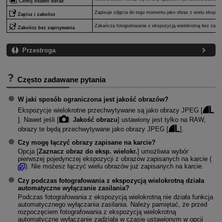
Cofnij ostatni obraz
Zapisuje zdjęcia do tego momentu jako obraz z wielu ekspozy
Zapisz i zakończ
Zakańcza fotografowanie z ekspozycją wielokrotną bez zapi
Zakończ bez zapisywania
Przestroga
Często zadawane pytania
W jaki sposób ograniczona jest jakość obrazów?
Ekspozycje wielokrotne przechwytywane są jako obrazy JPEG [
]. Nawet jeśli [
:
Jakość obrazu
] ustawiony jest tylko na RAW,
obrazy te będą przechwytywane jako obrazy JPEG [
].
Czy mogę łączyć obrazy zapisane na karcie?
Opcja [
Zaznacz obraz do eksp. wielokr.
] umożliwia wybór
pierwszej pojedynczej ekspozycji z obrazów zapisanych na karcie (
). Nie możesz łączyć wielu obrazów już zapisanych na karcie.
Czy podczas fotografowania z ekspozycją wielokrotną działa
automatyczne wyłączanie zasilania?
Podczas fotografowania z ekspozycją wielokrotną nie działa funkcja
automatycznego wyłączania zasilania. Należy pamiętać, że przed
rozpoczęciem fotografowania z ekspozycją wielokrotną
automatyczne wyłączanie zadziała w czasie ustawionym w opcji