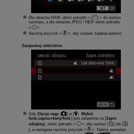
Dla obrazów RAW, obróć pokrętło
do wyboru
rozmiaru, a dla obrazów JPEG / HEIF obróć pokrętło
.
Naciśnij przycisk
, aby ustawić żądaną wartość.
Zarejestruj oddzielnie
Gdy [
Opcje nagr.
] w [
:
Wybór
funk.zapisu+karty/fold.
] jest ustawiona na [
Zapis
odrębny
], obróć pokrętło
, aby wybrać [
] lub [
], a następnie naciśnij przycisk
. Należy pamiętać,