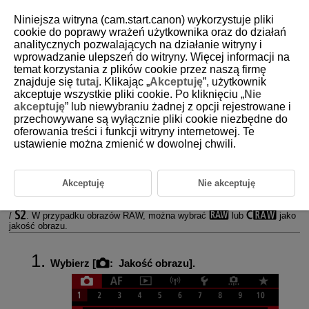
Niniejsza witryna (cam.start.canon) wykorzystuje pliki
cookie do poprawy wrażeń użytkownika oraz do działań
analitycznych pozwalających na działanie witryny i
wprowadzanie ulepszeń do witryny. Więcej informacji na
D180-054
temat korzystania z plików cookie przez naszą firmę
znajduje się
tutaj
. Klikając „
Akceptuję
”, użytkownik
Jakość obrazu
akceptuje wszystkie pliki cookie. Po kliknięciu „
Nie
akceptuję
” lub niewybraniu żadnej z opcji rejestrowane i
przechowywane są wyłącznie pliki cookie niezbędne do
Obrazy RAW
oferowania treści i funkcji witryny internetowej. Te
ustawienie można zmienić w dowolnej chwili.
Przewodnik po ustawieniach jakości obrazów
Maksymalna liczba zdjęć seryjnych
Akceptuję
Nie akceptuję
Użytkownik może określić liczbę pikseli i jakość obrazu. Opcje jakości
obrazu JPEG/HEIF są następujące:
/
/
/
/
/
/
. W przypadku obrazów RAW, można wybrać
lub
jako
jakość obrazu.
Wybierz [
:
Jakość obrazu
].