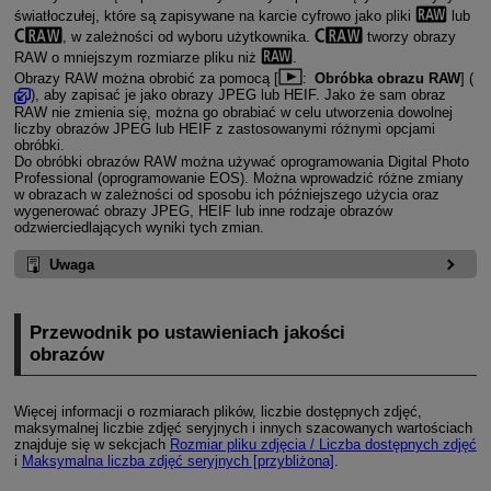
światłoczułej, które są zapisywane na karcie cyfrowo jako pliki
lub
, w zależności od wyboru użytkownika.
tworzy obrazy
RAW o mniejszym rozmiarze pliku niż
.
Obrazy RAW można obrobić za pomocą [
:
Obróbka obrazu RAW
] (
), aby zapisać je jako obrazy JPEG lub HEIF. Jako że sam obraz
RAW nie zmienia się, można go obrabiać w celu utworzenia dowolnej
liczby obrazów JPEG lub HEIF z zastosowanymi różnymi opcjami
obróbki.
Do obróbki obrazów RAW można używać oprogramowania Digital Photo
Professional (oprogramowanie EOS). Można wprowadzić różne zmiany
w obrazach w zależności od sposobu ich późniejszego użycia oraz
wygenerować obrazy JPEG, HEIF lub inne rodzaje obrazów
odzwierciedlających wyniki tych zmian.
Uwaga
Przewodnik po ustawieniach jakości
obrazów
Więcej informacji o rozmiarach plików, liczbie dostępnych zdjęć,
maksymalnej liczbie zdjęć seryjnych i innych szacowanych wartościach
znajduje się w sekcjach
Rozmiar pliku zdjęcia / Liczba dostępnych zdjęć
i
Maksymalna liczba zdjęć seryjnych [przybliżona]
.