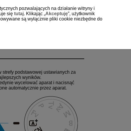
tycznych pozwalających na działanie witryny i
uje się
tutaj
. Klikając „
Akceptuję
”, użytkownik
echowywane są wyłącznie pliki cookie niezbędne do
ów strefy podstawowej ustawianych za
ajlepszych wyników.
edynie wycelować aparat i nacisnąć
one automatycznie przez aparat.