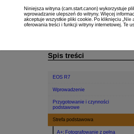
Niniejsza witryna (cam.start.canon) wykorzystuje pl
wprowadzanie ulepszeń do witryny. Więcej informacj
akceptuje wszystkie pliki cookie. Po kliknięciu „
Nie 
oferowania treści i funkcji witryny internetowej. Te
EOS R7
Strefa podstawowa
D180-027
Spis treści
EOS R7
Wprowadzenie
Przygotowanie i czynności
podstawowe
Strefa podstawowa
A+: Fotografowanie z pełną