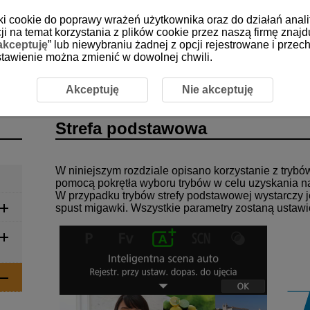
iki cookie do poprawy wrażeń użytkownika oraz do działań anali
i na temat korzystania z plików cookie przez naszą firmę znajd
akceptuję
” lub niewybraniu żadnej z opcji rejestrowane i prz
 ustawienie można zmienić w dowolnej chwili.
Akceptuję
Nie akceptuję
Strefa podstawowa
W niniejszym rozdziale opisano korzystanie z tryb
pomocą pokrętła wyboru trybów w celu uzyskania n
W przypadku trybów strefy podstawowej wystarczy j
spust migawki. Wszystkie parametry zostaną ustawi