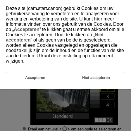
Deze site (cam.start.canon) gebruikt Cookies om uw
gebruikerservaring te verbeteren en te analyseren voor
werking en verbetering van de site. U kunt
hier
meer
informatie vinden over ons gebruik van de Cookies. Door
D388-218
op „
Accepteren
” te klikken gaat u ermee akkoord om alle
Cookies te accepteren. Door te klikken op „
Niet
Schermkleurtoon
accepteren
” of als geen van beide is geselecteerd,
worden alleen Cookies vastgelegd en opgeslagen die
noodzakelijk zijn om de inhoud en de functies van de site
Selecteer [
:
Schermkleurtoon
] (
).
aan te bieden. U kunt deze instelling op elk moment
wijzigen.
Maak de afstelling.
Accepteren
Niet accepteren
Draai aan het wiel
om een optie te selecteren en