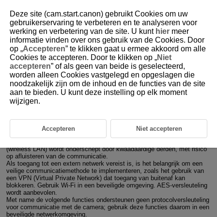
Deze site (cam.start.canon) gebruikt Cookies om uw
gebruikerservaring te verbeteren en te analyseren voor
werking en verbetering van de site. U kunt
hier
meer
informatie vinden over ons gebruik van de Cookies. Door
D388-197
op „
Accepteren
” te klikken gaat u ermee akkoord om alle
Cookies te accepteren. Door te klikken op „
Niet
Beveiliging
accepteren
” of als geen van beide is geselecteerd,
worden alleen Cookies vastgelegd en opgeslagen die
noodzakelijk zijn om de inhoud en de functies van de site
Zorg bij het verbinden van de camera met een netwerk dat u een
beveiligde netwerkomgeving gebruikt.
aan te bieden. U kunt deze instelling op elk moment
Het wordt aangeraden de camera te gebruiken met de
wijzigen.
standaardinstellingen.
Als u de camera met een netwerk verbindt, is er een risico op
onbevoegde toegang door onbedoelde derden, of op cyberaanvallen. Als
u geen toegang vanaf een extern netwerk nodig hebt, blokkeer de
Accepteren
Niet accepteren
toegang dan fysiek en/of virtueel zodat alleen opgegeven apparaten
toegang tot het netwerk hebben. Daarnaast bestaat de kans dat
Wi-Fi
(wireless LAN) wordt onderschept door kwaadaardige derden, met risico
op afluisteren van de communicatie.
Als toegang tot een extern netwerk vereist is, is het belangrijk om een
veilige communicatiemethode te implementeren, zoals het gebruik van
een VPN (Virtual Private Network) dat toegang van buitenaf kan
blokkeren. Gebruik
Wi-Fi
in een beveiligde omgeving. AES-versleuteling
wordt aanbevolen.
Met name de volgende functies ondersteunen geen protocolversleuteling
voor communicatie met de camera; gebruik deze functies daarom in een
beveiligde netwerkomgeving.