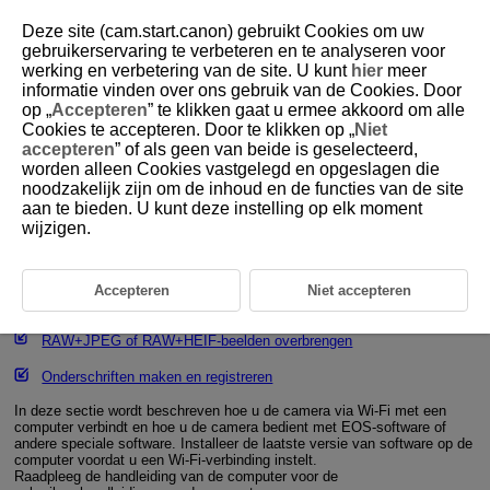
Deze site (cam.start.canon) gebruikt Cookies om uw
gebruikerservaring te verbeteren en te analyseren voor
werking en verbetering van de site. U kunt
hier
meer
informatie vinden over ons gebruik van de Cookies. Door
D388-177
op „
Accepteren
” te klikken gaat u ermee akkoord om alle
Cookies te accepteren. Door te klikken op „
Niet
Verbinding maken met EOS Utility
accepteren
” of als geen van beide is geselecteerd,
worden alleen Cookies vastgelegd en opgeslagen die
noodzakelijk zijn om de inhoud en de functies van de site
De camera met EOS Utility bedienen
aan te bieden. U kunt deze instelling op elk moment
wijzigen.
Apparaten voor verbindingen bewerken/verwijderen
Opnieuw verbinden met gebruik van verbindingsinformatie
Accepteren
Niet accepteren
Meerdere beelden tegelijkertijd overbrengen (Direct Transfer)
RAW+JPEG of RAW+HEIF-beelden overbrengen
Onderschriften maken en registreren
In deze sectie wordt beschreven hoe u de camera via
Wi-Fi
met een
computer verbindt en hoe u de camera bedient met EOS-software of
andere speciale software. Installeer de laatste versie van software op de
computer voordat u een
Wi-Fi
-verbinding instelt.
Raadpleeg de handleiding van de computer voor de