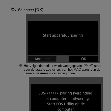
Selecteer [
OK
].
Het volgende bericht wordt weergegeven. “******” staat
voor de laatste zes cijfers van het MAC-adres van de
camera waarmee u verbinding maakt.