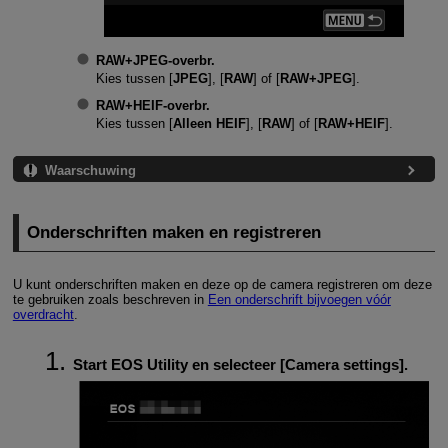
RAW+JPEG-overbr.
Kies tussen [
JPEG
], [
RAW
] of [
RAW+JPEG
].
RAW+HEIF-overbr.
Kies tussen [
Alleen HEIF
], [
RAW
] of [
RAW+HEIF
].
Waarschuwing
Onderschriften maken en registreren
U kunt onderschriften maken en deze op de camera registreren om deze
te gebruiken zoals beschreven in
Een onderschrift bijvoegen vóór
overdracht
.
Start EOS Utility en selecteer [
Camera settings
].