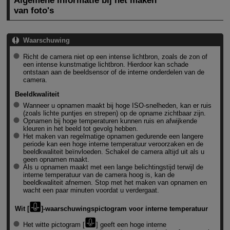
Algemene informatie bij het maken
van foto's
Waarschuwing
Richt de camera niet op een intense lichtbron, zoals de zon of
een intense kunstmatige lichtbron. Hierdoor kan schade
ontstaan aan de beeldsensor of de interne onderdelen van de
camera.
Beeldkwaliteit
Wanneer u opnamen maakt bij hoge ISO-snelheden, kan er ruis
(zoals lichte puntjes en strepen) op de opname zichtbaar zijn.
Opnamen bij hoge temperaturen kunnen ruis en afwijkende
kleuren in het beeld tot gevolg hebben.
Het maken van regelmatige opnamen gedurende een langere
periode kan een hoge interne temperatuur veroorzaken en de
beeldkwaliteit beïnvloeden. Schakel de camera altijd uit als u
geen opnamen maakt.
Als u opnamen maakt met een lange belichtingstijd terwijl de
interne temperatuur van de camera hoog is, kan de
beeldkwaliteit afnemen. Stop met het maken van opnamen en
wacht een paar minuten voordat u verdergaat.
Wit [
]-waarschuwingspictogram voor interne temperatuur
Het witte pictogram [
] geeft een hoge interne