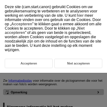
Deze site (cam.start.canon) gebruikt Cookies om uw
gebruikerservaring te verbeteren en te analyseren voor
werking en verbetering van de site. U kunt
hier
meer
informatie vinden over ons gebruik van de Cookies. Door
D388-126
op „
Accepteren
” te klikken gaat u ermee akkoord om alle
Cookies te accepteren. Door te klikken op „
Niet
Algemene informatie bij het maken
accepteren
” of als geen van beide is geselecteerd,
van foto's
worden alleen Cookies vastgelegd en opgeslagen die
noodzakelijk zijn om de inhoud en de functies van de site
aan te bieden. U kunt deze instelling op elk moment
Informatieweergave bij foto's maken
wijzigen.
Algemene informatie bij het maken van foto's
Accepteren
Niet accepteren
Informatieweergave bij foto's maken
Zie
Informatiedisplay
voor informatie over de pictogrammen die voor het
maken van foto's worden weergegeven.
Opmerking