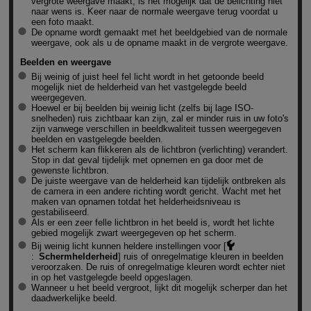
vergrote weergave maakt, is het mogelijk dat de belichting niet
naar wens is. Keer naar de normale weergave terug voordat u
een foto maakt.
De opname wordt gemaakt met het beeldgebied van de normale
weergave, ook als u de opname maakt in de vergrote weergave.
Beelden en weergave
Bij weinig of juist heel fel licht wordt in het getoonde beeld
mogelijk niet de helderheid van het vastgelegde beeld
weergegeven.
Hoewel er bij beelden bij weinig licht (zelfs bij lage ISO-
snelheden) ruis zichtbaar kan zijn, zal er minder ruis in uw foto's
zijn vanwege verschillen in beeldkwaliteit tussen weergegeven
beelden en vastgelegde beelden.
Het scherm kan flikkeren als de lichtbron (verlichting) verandert.
Stop in dat geval tijdelijk met opnemen en ga door met de
gewenste lichtbron.
De juiste weergave van de helderheid kan tijdelijk ontbreken als
de camera in een andere richting wordt gericht. Wacht met het
maken van opnamen totdat het helderheidsniveau is
gestabiliseerd.
Als er een zeer felle lichtbron in het beeld is, wordt het lichte
gebied mogelijk zwart weergegeven op het scherm.
Bij weinig licht kunnen heldere instellingen voor [
:
Schermhelderheid
] ruis of onregelmatige kleuren in beelden
veroorzaken. De ruis of onregelmatige kleuren wordt echter niet
in op het vastgelegde beeld opgeslagen.
Wanneer u het beeld vergroot, lijkt dit mogelijk scherper dan het
daadwerkelijke beeld.