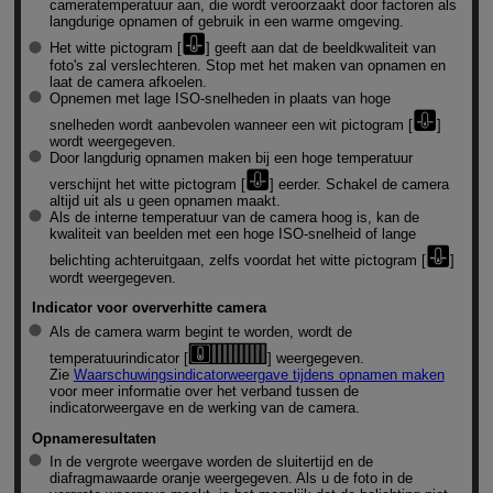
cameratemperatuur aan, die wordt veroorzaakt door factoren als
langdurige opnamen of gebruik in een warme omgeving.
Het witte pictogram [
] geeft aan dat de beeldkwaliteit van
foto's zal verslechteren. Stop met het maken van opnamen en
laat de camera afkoelen.
Opnemen met lage ISO-snelheden in plaats van hoge
snelheden wordt aanbevolen wanneer een wit pictogram [
]
wordt weergegeven.
Door langdurig opnamen maken bij een hoge temperatuur
verschijnt het witte pictogram [
] eerder. Schakel de camera
altijd uit als u geen opnamen maakt.
Als de interne temperatuur van de camera hoog is, kan de
kwaliteit van beelden met een hoge ISO-snelheid of lange
belichting achteruitgaan, zelfs voordat het witte pictogram [
]
wordt weergegeven.
Indicator voor oververhitte camera
Als de camera warm begint te worden, wordt de
temperatuurindicator [
] weergegeven.
Zie
Waarschuwingsindicatorweergave tijdens opnamen maken
voor meer informatie over het verband tussen de
indicatorweergave en de werking van de camera.
Opnameresultaten
In de vergrote weergave worden de sluitertijd en de
diafragmawaarde oranje weergegeven. Als u de foto in de