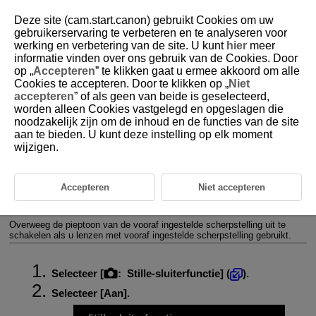
Deze site (cam.start.canon) gebruikt Cookies om uw
gebruikerservaring te verbeteren en te analyseren voor
werking en verbetering van de site. U kunt
hier
meer
informatie vinden over ons gebruik van de Cookies. Door
D388-098
op „
Accepteren
” te klikken gaat u ermee akkoord om alle
Cookies te accepteren. Door te klikken op „
Niet
Stille sluiterfunctie
accepteren
” of als geen van beide is geselecteerd,
worden alleen Cookies vastgelegd en opgeslagen die
noodzakelijk zijn om de inhoud en de functies van de site
Schakelt sluitergeluiden, bedieningsgeluid en verlichting zoals het AF-
hulplicht uit.
aan te bieden. U kunt deze instelling op elk moment
De volgende instellingen worden gebruikt en kunnen niet worden
wijzigen.
gewijzigd.
Sluitergeluid, scherpstelpieptoon: alleen hoofdtelefoonuitvoer
Touchgeluiden, zelfontspannergeluiden: stil
Accepteren
Niet accepteren
AF-hulplicht: [
Uitschak.
]
Lampje zelfontspanner/afstandsbediening: niet verlicht
Overweeg de pieptoon van de vooraf ingestelde scherpstelling uit te
schakelen als u lenzen met vooraf ingestelde scherpstelling gebruikt.
Selecteer [
:
Stille-sluiterfunctie
] (
).
Selecteer [
Aan
].