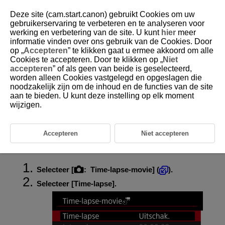
Deze site (cam.start.canon) gebruikt Cookies om uw
gebruikerservaring te verbeteren en te analyseren voor
werking en verbetering van de site. U kunt
hier
meer
informatie vinden over ons gebruik van de Cookies. Door
D388-093
op „
Accepteren
” te klikken gaat u ermee akkoord om alle
Cookies te accepteren. Door te klikken op „
Niet
Time-lapse-video's
accepteren
” of als geen van beide is geselecteerd,
worden alleen Cookies vastgelegd en opgeslagen die
noodzakelijk zijn om de inhoud en de functies van de site
Foto's die zijn gemaakt met het door u opgegeven interval, kunnen
automatisch worden gecombineerd om een time-lapse-video te maken.
aan te bieden. U kunt deze instelling op elk moment
Een time-lapse-video geeft weer hoe een onderwerp verandert in een
wijzigen.
veel kortere tijd dan de daadwerkelijke tijd. Dit is efficiënt bij de
observatie op een vast punt van een steeds veranderende scène,
groeiende planten, de beweging van hemellichamen, enzovoort.
Merk op dat de framerate automatisch wordt bijgewerkt zodat deze
Accepteren
Niet accepteren
overeenkomt met de instelling voor [
:
Systeemfrequentie
] (
).
Selecteer [
:
Time-lapse-movie
] (
).
Selecteer [
Time-lapse
].