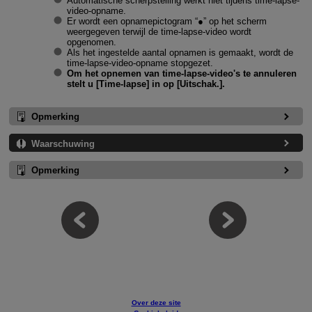
Automatische scherpstelling werkt niet tijdens time-lapse-
video-opname.
Er wordt een opnamepictogram “●” op het scherm
weergegeven terwijl de time-lapse-video wordt
opgenomen.
Als het ingestelde aantal opnamen is gemaakt, wordt de
time-lapse-video-opname stopgezet.
Om het opnemen van time-lapse-video's te annuleren
stelt u [
Time-lapse
] in op [
Uitschak.
].
Opmerking
Waarschuwing
Opmerking
Over deze site