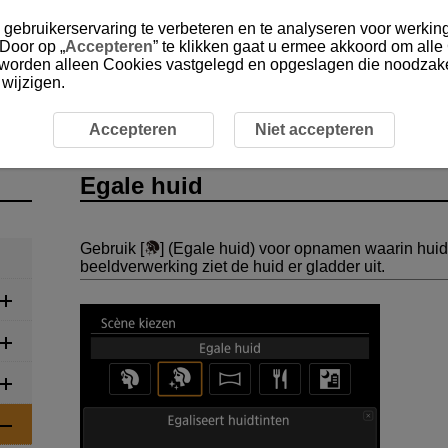
gebruikerservaring te verbeteren en te analyseren voor werking
 Door op „
Accepteren
” te klikken gaat u ermee akkoord om alle
, worden alleen Cookies vastgelegd en opgeslagen die noodzakel
 wijzigen.
SCN: Speciale scène
Egale huid
Accepteren
Niet accepteren
Egale huid
Gebruik [
] (
Egale huid
) voor opnamen waarin hui
beeldverwerking ziet de huid er gladder uit.