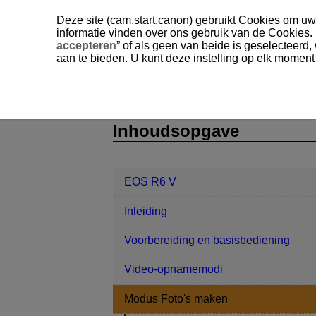
Deze site (cam.start.canon) gebruikt Cookies om uw 
informatie vinden over ons gebruik van de Cookies.
accepteren
” of als geen van beide is geselecteerd
aan te bieden. U kunt deze instelling op elk moment
EOS R6 V
Modus Foto's maken
D388-046
Inhoudsopgave
EOS R6 V
Inleiding
Voorbereiding en basisbediening
Video-opnamemodi
Modus Foto's maken