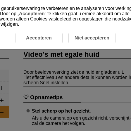
gebruikerservaring te verbeteren en te analyseren voor werking
 Door op „
Accepteren
” te klikken gaat u ermee akkoord om alle
, worden alleen Cookies vastgelegd en opgeslagen die noodzakel
 wijzigen.
SCN: Video met speciale scène
Video's met egale huid
Accepteren
Niet accepteren
Video's met egale huid
Door beeldverwerking ziet de huid er gladder uit.
Het effectniveau en andere details kunnen worden in
scherm Snel instellen.
Opnametips
Stel scherp op het gezicht.
Als u de camera op een gezicht richt, verschijnt
zal de camera het volgen.