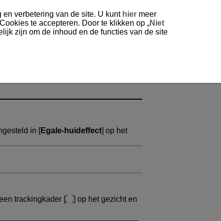
 en verbetering van de site. U kunt
hier
meer
 Cookies te accepteren. Door te klikken op „
Niet
ijk zijn om de inhoud en de functies van de site
gesteld in [
Egale-huideffect
] op het
 een trackingkader [
] op het gezicht en