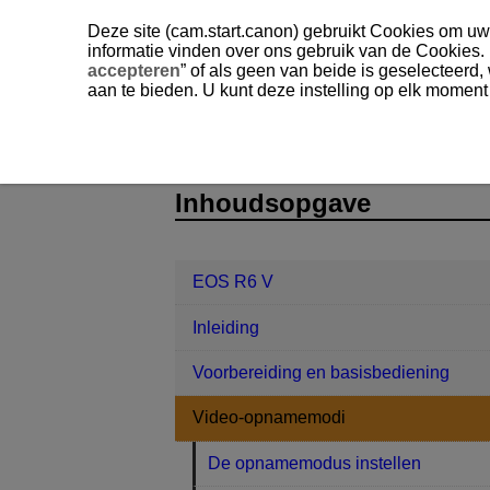
Deze site (cam.start.canon) gebruikt Cookies om uw 
informatie vinden over ons gebruik van de Cookies.
accepteren
” of als geen van beide is geselecteerd
aan te bieden. U kunt deze instelling op elk moment
EOS R6 V
Video-opnamemodi
D388-033
Inhoudsopgave
EOS R6 V
Inleiding
Voorbereiding en basisbediening
Video-opnamemodi
De opnamemodus instellen