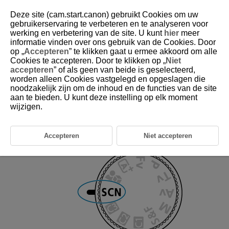
Deze site (cam.start.canon) gebruikt Cookies om uw
gebruikerservaring te verbeteren en te analyseren voor
werking en verbetering van de site. U kunt
hier
meer
informatie vinden over ons gebruik van de Cookies. Door
D388-032
op „
Accepteren
” te klikken gaat u ermee akkoord om alle
Cookies te accepteren. Door te klikken op „
Niet
SCN: Video met speciale scène
accepteren
” of als geen van beide is geselecteerd,
worden alleen Cookies vastgelegd en opgeslagen die
noodzakelijk zijn om de inhoud en de functies van de site
De camera kiest automatisch geschikte instellingen wanneer u een
opnamemodus voor uw onderwerp of scène selecteert.
aan te bieden. U kunt deze instelling op elk moment
*
staat voor Special Scene, oftewel Speciale scène.
wijzigen.
Stel het programmakeuzewiel in op
.
Accepteren
Niet accepteren