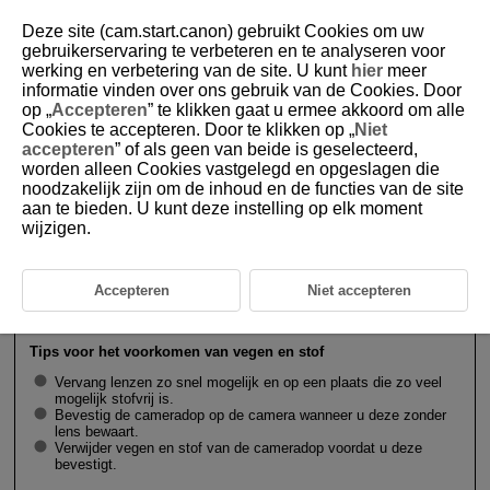
Deze site (cam.start.canon) gebruikt Cookies om uw
gebruikerservaring te verbeteren en te analyseren voor
werking en verbetering van de site. U kunt
hier
meer
informatie vinden over ons gebruik van de Cookies. Door
D388-021
op „
Accepteren
” te klikken gaat u ermee akkoord om alle
Cookies te accepteren. Door te klikken op „
Niet
RF/
RF-S
-lenzen bevestigen en
accepteren
” of als geen van beide is geselecteerd,
verwijderen
worden alleen Cookies vastgelegd en opgeslagen die
noodzakelijk zijn om de inhoud en de functies van de site
aan te bieden. U kunt deze instelling op elk moment
Een lens bevestigen
wijzigen.
Een lens verwijderen
Accepteren
Niet accepteren
Waarschuwing
Tips voor het voorkomen van vegen en stof
Vervang lenzen zo snel mogelijk en op een plaats die zo veel
mogelijk stofvrij is.
Bevestig de cameradop op de camera wanneer u deze zonder
lens bewaart.
Verwijder vegen en stof van de cameradop voordat u deze
bevestigt.