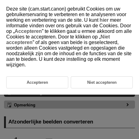
Deze site (cam.start.canon) gebruikt Cookies om uw
gebruikerservaring te verbeteren en te analyseren voor
werking en verbetering van de site. U kunt
hier
meer
informatie vinden over ons gebruik van de Cookies. Door
D375-151
op „
Accepteren
” te klikken gaat u ermee akkoord om alle
Cookies te accepteren. Door te klikken op „
Niet
HEIF converteren naar JPEG
accepteren
” of als geen van beide is geselecteerd,
worden alleen Cookies vastgelegd en opgeslagen die
noodzakelijk zijn om de inhoud en de functies van de site
U kunt HEIF-beelden die zijn opgenomen in HDR-opname converteren en
ze opslaan als JPEG-beelden.
aan te bieden. U kunt deze instelling op elk moment
wijzigen.
Afzonderlijke beelden converteren
Het bereik opgeven van de te converteren beelden
Accepteren
Niet accepteren
Waarschuwing
Opmerking
Afzonderlijke beelden converteren