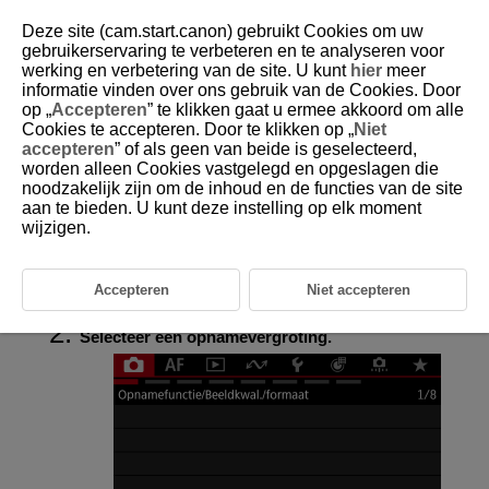
Deze site (cam.start.canon) gebruikt Cookies om uw
gebruikerservaring te verbeteren en te analyseren voor
werking en verbetering van de site. U kunt
hier
meer
informatie vinden over ons gebruik van de Cookies. Door
D375-063
op „
Accepteren
” te klikken gaat u ermee akkoord om alle
Cookies te accepteren. Door te klikken op „
Niet
accepteren
” of als geen van beide is geselecteerd,
worden alleen Cookies vastgelegd en opgeslagen die
Digitale teleconverter
noodzakelijk zijn om de inhoud en de functies van de site
aan te bieden. U kunt deze instelling op elk moment
wijzigen.
Opnamevergroting kan worden versterkt voorbij de lensvergroting door
het midden van het beeldgebied te vergroten.
Accepteren
Niet accepteren
Selecteer [
:
Dig. tele-converter
] (
).
Selecteer een opnamevergroting.