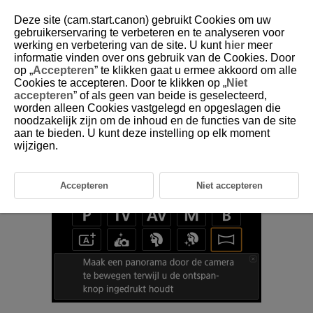
Deze site (cam.start.canon) gebruikt Cookies om uw
gebruikerservaring te verbeteren en te analyseren voor
werking en verbetering van de site. U kunt
hier
meer
informatie vinden over ons gebruik van de Cookies. Door
D375-051
op „
Accepteren
” te klikken gaat u ermee akkoord om alle
Cookies te accepteren. Door te klikken op „
Niet
Panorama-opname
accepteren
” of als geen van beide is geselecteerd,
worden alleen Cookies vastgelegd en opgeslagen die
noodzakelijk zijn om de inhoud en de functies van de site
Het panorama wordt gegenereerd door opnamen te combineren van
continue opnamen terwijl u de camera in één richting beweegt en de
aan te bieden. U kunt deze instelling op elk moment
ontspanknop volledig ingedrukt houdt.
wijzigen.
Accepteren
Niet accepteren