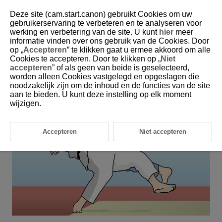
Deze site (cam.start.canon) gebruikt Cookies om uw
gebruikerservaring te verbeteren en te analyseren voor
werking en verbetering van de site. U kunt
hier
meer
6-26 Judo
informatie vinden over ons gebruik van de Cookies. Door
op „
Accepteren
” te klikken gaat u ermee akkoord om alle
Cookies te accepteren. Door te klikken op „
Niet
This setting is perfect for shooting subjects in changing positions
accepteren
” of als geen van beide is geselecteerd,
when their face is hidden, such as during judo matches.
worden alleen Cookies vastgelegd en opgeslagen die
noodzakelijk zijn om de inhoud en de functies van de site
aan te bieden. U kunt deze instelling op elk moment
wijzigen.
Accepteren
Niet accepteren