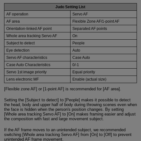
Judo Setting List
AF operation
Servo AF
AF area
Flexible Zone AF/1-point AF
Orientation-linked AF point
Separated AF points
Whole area tracking Servo AF
On
Subject to detect
People
Eye detection
Auto
Servo AF characteristics
Case Auto
Case Auto Characteristics
0/-1
Servo 1st image priority
Equal priority
Lens electronic MF
Enable (actual size)
[Flexible zone AF] or [1-point AF] is recommended for [AF area].
Setting the [Subject to detect] to [People] makes it possible to detect
the head, body and upper half of body during throwing scenes even when
the face is hidden when the person's position changes. By setting
[Whole area tracking Servo AF] to [On] makes framing easier and adjust
the composition with fast and large movement subject.
If the AF frame moves to an unintended subject, we recommended
switching [Whole area tracking Servo AF] from [On] to [Off] to prevent
unintended AF frame movement.