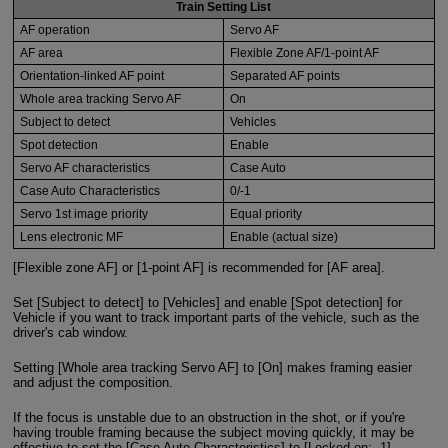
Train Setting List
AF operation
Servo AF
AF area
Flexible Zone AF/1-point AF
Orientation-linked AF point
Separated AF points
Whole area tracking Servo AF
On
Subject to detect
Vehicles
Spot detection
Enable
Servo AF characteristics
Case Auto
Case Auto Characteristics
0/-1
Servo 1st image priority
Equal priority
Lens electronic MF
Enable (actual size)
[Flexible zone AF] or [1-point AF] is recommended for [AF area].
Set [Subject to detect] to [Vehicles] and enable [Spot detection] for
Vehicle if you want to track important parts of the vehicle, such as the
driver's cab window.
Setting [Whole area tracking Servo AF] to [On] makes framing easier
and adjust the composition.
If the focus is unstable due to an obstruction in the shot, or if you're
having trouble framing because the subject moving quickly, it may be
effective to set the [Case Auto Characteristics] to [Locked on: -1].