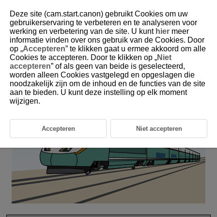
Deze site (cam.start.canon) gebruikt Cookies om uw
gebruikerservaring te verbeteren en te analyseren voor
werking en verbetering van de site. U kunt
hier
meer
6-30 Trains (Electric Trains, Bullet Trains, etc.)
informatie vinden over ons gebruik van de Cookies. Door
op „
Accepteren
” te klikken gaat u ermee akkoord om alle
Cookies te accepteren. Door te klikken op „
Niet
This setting is perfect for shooting moving trains.
accepteren
” of als geen van beide is geselecteerd,
worden alleen Cookies vastgelegd en opgeslagen die
noodzakelijk zijn om de inhoud en de functies van de site
aan te bieden. U kunt deze instelling op elk moment
wijzigen.
Accepteren
Niet accepteren