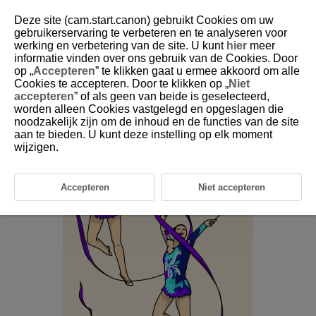
Deze site (cam.start.canon) gebruikt Cookies om uw
gebruikerservaring te verbeteren en te analyseren voor
werking en verbetering van de site. U kunt
hier
meer
6-28 Rhythmic Gymnastics (Group)
informatie vinden over ons gebruik van de Cookies. Door
op „
Accepteren
” te klikken gaat u ermee akkoord om alle
Cookies te accepteren. Door te klikken op „
Niet
This setting is perfect for photographing specific individuals or
accepteren
” of als geen van beide is geselecteerd,
entire groups in rhythmic gymnastics.
worden alleen Cookies vastgelegd en opgeslagen die
noodzakelijk zijn om de inhoud en de functies van de site
aan te bieden. U kunt deze instelling op elk moment
wijzigen.
Accepteren
Niet accepteren