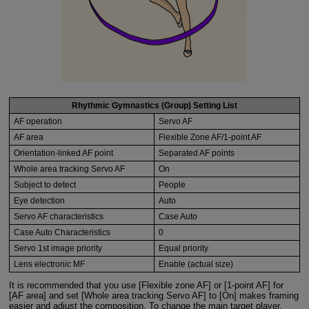
Rhythmic Gymnastics (Group) Setting List
AF operation
Servo AF
AF area
Flexible Zone AF/1-point AF
Orientation-linked AF point
Separated AF points
Whole area tracking Servo AF
On
Subject to detect
People
Eye detection
Auto
Servo AF characteristics
Case Auto
Case Auto Characteristics
0
Servo 1st image priority
Equal priority
Lens electronic MF
Enable (actual size)
It is recommended that you use [Flexible zone AF] or [1-point AF] for
[AF area] and set [Whole area tracking Servo AF] to [On] makes framing
easier and adjust the composition. To change the main target player,