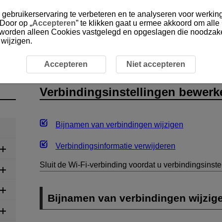
gebruikerservaring te verbeteren en te analyseren voor werking
 Door op „
Accepteren
” te klikken gaat u ermee akkoord om alle
, worden alleen Cookies vastgelegd en opgeslagen die noodzakel
 wijzigen.
es
Verbindingsinstellingen bewerken/verwijderen
Accepteren
Niet accepteren
Verbindingsinstellingen bewerk
Bijnamen van verbindingen wijzigen
Verbindingsinformatie verwijderen
Sluit de
Wi-Fi
-verbinding voordat u verbindingsinstell
Bijnamen van verbindingen wijzig