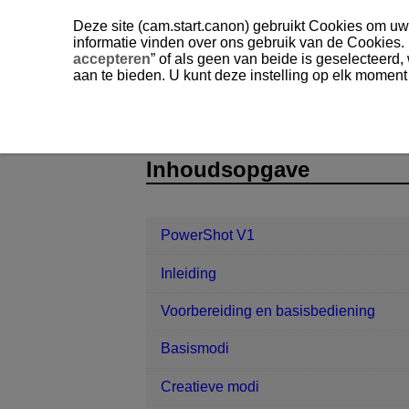
Deze site (cam.start.canon) gebruikt Cookies om uw 
informatie vinden over ons gebruik van de Cookies.
accepteren
” of als geen van beide is geselecteerd
aan te bieden. U kunt deze instelling op elk moment
PowerShot V1
Communicatiefuncti
D292-148
Inhoudsopgave
PowerShot V1
Inleiding
Voorbereiding en basisbediening
Basismodi
Creatieve modi