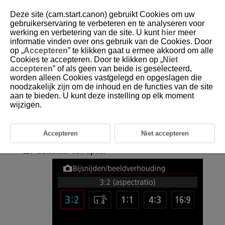
Deze site (cam.start.canon) gebruikt Cookies om uw
gebruikerservaring te verbeteren en te analyseren voor
werking en verbetering van de site. U kunt
hier
meer
informatie vinden over ons gebruik van de Cookies. Door
D292-049
op „
Accepteren
” te klikken gaat u ermee akkoord om alle
Cookies te accepteren. Door te klikken op „
Niet
Foto bijsnijden/aspect ratio
accepteren
” of als geen van beide is geselecteerd,
worden alleen Cookies vastgelegd en opgeslagen die
noodzakelijk zijn om de inhoud en de functies van de site
U kunt de aspect ratio wijzigen voordat u gaat opnemen. U kunt [
1,4x
(bijsnijden)
] gebruiken om opnamen te maken alsof u een telelens
aan te bieden. U kunt deze instelling op elk moment
gebruikt, omdat met deze optie het centrum van het beeld wordt
wijzigen.
vergroot.
Accepteren
Niet accepteren
Selecteer [
:
Bijsnijden/beeldverhouding
] (
).
Selecteer een optie.