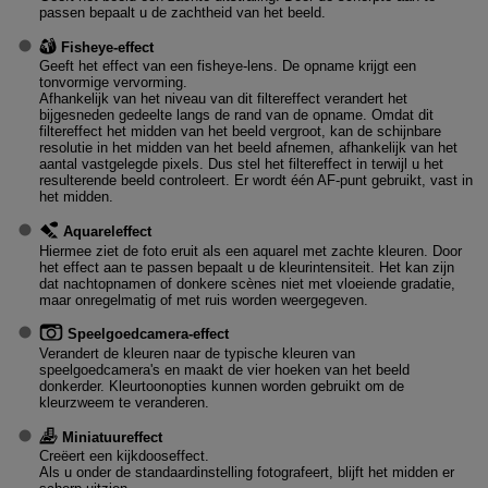
passen bepaalt u de zachtheid van het beeld.
Fisheye-effect
Geeft het effect van een fisheye-lens. De opname krijgt een
tonvormige vervorming.
Afhankelijk van het niveau van dit filtereffect verandert het
bijgesneden gedeelte langs de rand van de opname. Omdat dit
filtereffect het midden van het beeld vergroot, kan de schijnbare
resolutie in het midden van het beeld afnemen, afhankelijk van het
aantal vastgelegde pixels. Dus stel het filtereffect in terwijl u het
resulterende beeld controleert. Er wordt één AF-punt gebruikt, vast in
het midden.
Aquareleffect
Hiermee ziet de foto eruit als een aquarel met zachte kleuren. Door
het effect aan te passen bepaalt u de kleurintensiteit. Het kan zijn
dat nachtopnamen of donkere scènes niet met vloeiende gradatie,
maar onregelmatig of met ruis worden weergegeven.
Speelgoedcamera-effect
Verandert de kleuren naar de typische kleuren van
speelgoedcamera's en maakt de vier hoeken van het beeld
donkerder. Kleurtoonopties kunnen worden gebruikt om de
kleurzweem te veranderen.
Miniatuureffect
Creëert een kijkdooseffect.
Als u onder de standaardinstelling fotografeert, blijft het midden er