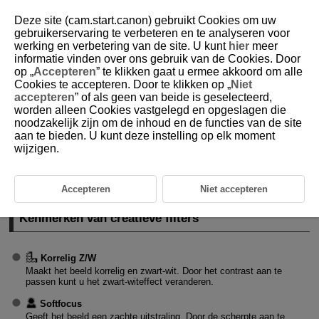
Deze site (cam.start.canon) gebruikt Cookies om uw
gebruikerservaring te verbeteren en te analyseren voor
werking en verbetering van de site. U kunt
hier
meer
informatie vinden over ons gebruik van de Cookies. Door
D292-034
op „
Accepteren
” te klikken gaat u ermee akkoord om alle
Cookies te accepteren. Door te klikken op „
Niet
Foto-opname
accepteren
” of als geen van beide is geselecteerd,
worden alleen Cookies vastgelegd en opgeslagen die
noodzakelijk zijn om de inhoud en de functies van de site
Kenmerken van creatieve filters
aan te bieden. U kunt deze instelling op elk moment
wijzigen.
Waarschuwing
Opmerking
Accepteren
Niet accepteren
Kenmerken van creatieve filters
Korrelig Z/W
Maakt het beeld korrelig en zwart-wit. Door het contrast aan te
passen kunt u het zwart-witeffect veranderen.
Softfocus
Geeft het beeld een zachte uitstraling. Door de scherpte aan te