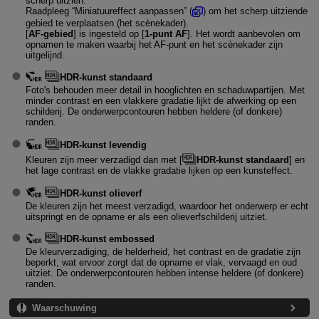
scherp uitzien.
Raadpleeg “Miniatuureffect aanpassen” (
) om het scherp uitziende
gebied te verplaatsen (het scènekader).
[
AF-gebied
] is ingesteld op [
1-punt AF
]. Het wordt aanbevolen om
opnamen te maken waarbij het AF-punt en het scènekader zijn
uitgelijnd.
HDR-kunst standaard
Foto's behouden meer detail in hooglichten en schaduwpartijen. Met
minder contrast en een vlakkere gradatie lijkt de afwerking op een
schilderij. De onderwerpcontouren hebben heldere (of donkere)
randen.
HDR-kunst levendig
Kleuren zijn meer verzadigd dan met [
HDR-kunst standaard
] en
het lage contrast en de vlakke gradatie lijken op een kunsteffect.
HDR-kunst olieverf
De kleuren zijn het meest verzadigd, waardoor het onderwerp er echt
uitspringt en de opname er als een olieverfschilderij uitziet.
HDR-kunst embossed
De kleurverzadiging, de helderheid, het contrast en de gradatie zijn
beperkt, wat ervoor zorgt dat de opname er vlak, vervaagd en oud
uitziet. De onderwerpcontouren hebben intense heldere (of donkere)
randen.
Waarschuwing