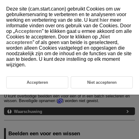
Deze site (cam.start.canon) gebruikt Cookies om uw
gebruikerservaring te verbeteren en te analyseren voor
werking en verbetering van de site. U kunt
hier
meer
informatie vinden over ons gebruik van de Cookies. Door
D250-051
op „
Accepteren
” te klikken gaat u ermee akkoord om alle
Cookies te accepteren. Door te klikken op „
Niet
Beelden wissen
accepteren
” of als geen van beide is geselecteerd,
worden alleen Cookies vastgelegd en opgeslagen die
noodzakelijk zijn om de inhoud en de functies van de site
Beelden een voor een wissen
aan te bieden. U kunt deze instelling op elk moment
wijzigen.
Selectie ([
]) van Meerdere beelden tegelijk wissen
Het bereik opgeven van de te wissen beelden
Accepteren
Niet accepteren
Alle beelden in een map of op een kaart wissen
U kunt overbodige beelden één voor één of in een batch selecteren en
wissen. Beveiligde opnamen (
) worden niet gewist.
Waarschuwing
Beelden een voor een wissen