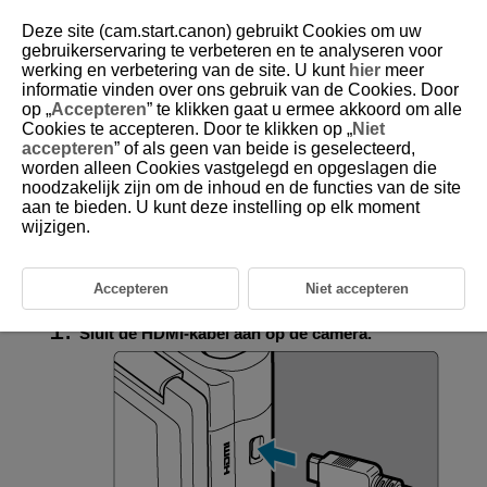
Deze site (cam.start.canon) gebruikt Cookies om uw
gebruikerservaring te verbeteren en te analyseren voor
werking en verbetering van de site. U kunt
hier
meer
informatie vinden over ons gebruik van de Cookies. Door
D250-049
op „
Accepteren
” te klikken gaat u ermee akkoord om alle
Cookies te accepteren. Door te klikken op „
Niet
Afspelen op een tv-toestel
accepteren
” of als geen van beide is geselecteerd,
worden alleen Cookies vastgelegd en opgeslagen die
noodzakelijk zijn om de inhoud en de functies van de site
Door de camera met een in de handel verkrijgbare HDMI-kabel op een
televisie aan te sluiten, kunt u de vastgelegde foto's en video's op de
aan te bieden. U kunt deze instelling op elk moment
televisie weergeven.
wijzigen.
Als het beeld niet op het tv-scherm wordt weergegeven, controleert
u of [
:
Videosysteem
] correct is ingesteld op [
Voor NTSC
] of
[
Voor PAL
]
(afhankelijk van het videosysteem van uw televisie).
Accepteren
Niet accepteren
Sluit de HDMI-kabel aan op de camera.