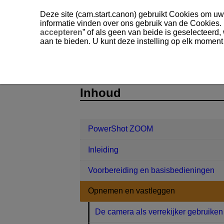
Deze site (cam.start.canon) gebruikt Cookies om uw 
informatie vinden over ons gebruik van de Cookies.
accepteren
” of als geen van beide is geselecteerd
aan te bieden. U kunt deze instelling op elk moment
PowerShot ZOOM
Opnemen en vas
D115-022
Inhoud
PowerShot ZOOM
Inleiding
Voorbereiding en basisbedieningen
Opnemen en vastleggen
De camera als verrekijker gebruiken