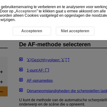
gebruikerservaring te verbeteren en te analyseren voor werking
 Door op „
Accepteren
” te klikken gaat u ermee akkoord om alle
, worden alleen Cookies vastgelegd en opgeslagen die noodzakel
 wijzigen.
tleggen
De AF-methode selecteren
Accepteren
Niet accepteren
De AF-methode selecteren
(Gezicht)+volgen:
1-punt AF:
AF-opnametips
Opnameomstandigheden die scherpstellen las
U kunt de methode van de automatische scherpstelli
onderwerp en de scène die u opneemt.