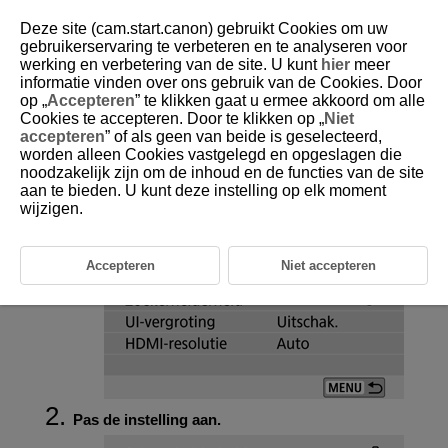
Deze site (cam.start.canon) gebruikt Cookies om uw
gebruikerservaring te verbeteren en te analyseren voor
werking en verbetering van de site. U kunt
hier
meer
informatie vinden over ons gebruik van de Cookies. Door
D101-182
op „
Accepteren
” te klikken gaat u ermee akkoord om alle
Cookies te accepteren. Door te klikken op „
Niet
Schermhelderheid
accepteren
” of als geen van beide is geselecteerd,
worden alleen Cookies vastgelegd en opgeslagen die
noodzakelijk zijn om de inhoud en de functies van de site
Selecteer [
:
Schermhelderheid
].
aan te bieden. U kunt deze instelling op elk moment
wijzigen.
Accepteren
Niet accepteren
Pas de instelling aan.