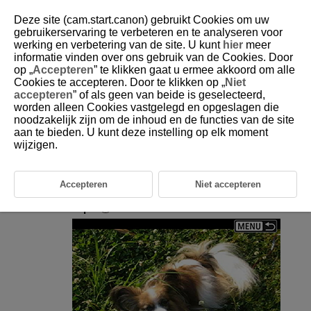
Deze site (cam.start.canon) gebruikt Cookies om uw
gebruikerservaring te verbeteren en te analyseren voor
werking en verbetering van de site. U kunt
hier
meer
informatie vinden over ons gebruik van de Cookies. Door
D101-117
op „
Accepteren
” te klikken gaat u ermee akkoord om alle
Cookies te accepteren. Door te klikken op „
Niet
De eerste en laatste scènes van
accepteren
” of als geen van beide is geselecteerd,
een film bewerken
worden alleen Cookies vastgelegd en opgeslagen die
noodzakelijk zijn om de inhoud en de functies van de site
aan te bieden. U kunt deze instelling op elk moment
Druk in de weergave van één beeld op
.
wijzigen.
Selecteer [
].
De film wordt afgespeeld.
Accepteren
Niet accepteren
Druk op
om de film te onderbreken.