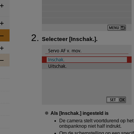
Selecteer [
Inschak.
].
Als [
Inschak.
] ingesteld is
De camera stelt voortdurend op he
ontspanknop niet half indrukt.
Om de scherpstelling op een specifi