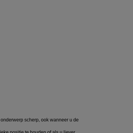
t onderwerp scherp, ook wanneer u de
eke positie te houden of als u liever