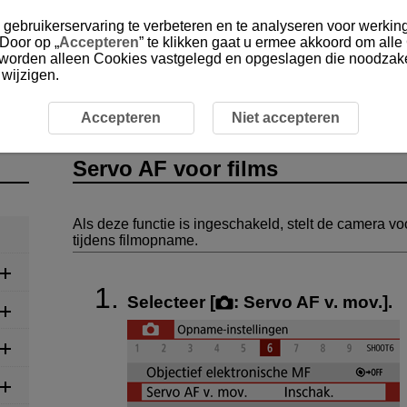
gebruikerservaring te verbeteren en te analyseren voor werking
 Door op „
Accepteren
” te klikken gaat u ermee akkoord om alle
, worden alleen Cookies vastgelegd en opgeslagen die noodzakel
 wijzigen.
leggen
Filmopname
Servo AF voor films
Accepteren
Niet accepteren
Servo AF voor films
Als deze functie is ingeschakeld, stelt de camera v
tijdens filmopname.
Selecteer [
:
Servo AF v. mov.
].