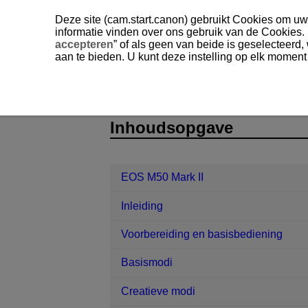
Deze site (cam.start.canon) gebruikt Cookies om uw 
informatie vinden over ons gebruik van de Cookies.
accepteren
” of als geen van beide is geselecteerd
aan te bieden. U kunt deze instelling op elk moment
EOS M50 Mark II
Opnemen en vast
D101-102
Inhoudsopgave
EOS M50 Mark II
Inleiding
Voorbereiding en basisbediening
Basismodi
Creatieve modi