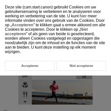
Deze site (cam.start.canon) gebruikt Cookies om uw
gebruikerservaring te verbeteren en te analyseren voor
werking en verbetering van de site. U kunt
hier
meer
informatie vinden over ons gebruik van de Cookies. Door
D101-032
op „
Accepteren
” te klikken gaat u ermee akkoord om alle
Cookies te accepteren. Door te klikken op „
Niet
Modus Sport
accepteren
” of als geen van beide is geselecteerd,
worden alleen Cookies vastgelegd en opgeslagen die
noodzakelijk zijn om de inhoud en de functies van de site
Gebruik de modus [
] (
Sport
) om bewegende onderwerpen te
aan te bieden. U kunt deze instelling op elk moment
fotograferen, zoals hardlopers of rijdende voertuigen.
wijzigen.
Accepteren
Niet accepteren