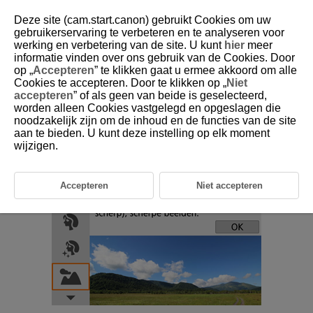
Deze site (cam.start.canon) gebruikt Cookies om uw
gebruikerservaring te verbeteren en te analyseren voor
werking en verbetering van de site. U kunt
hier
meer
informatie vinden over ons gebruik van de Cookies. Door
D101-031
op „
Accepteren
” te klikken gaat u ermee akkoord om alle
Cookies te accepteren. Door te klikken op „
Niet
Modus Landschap
accepteren
” of als geen van beide is geselecteerd,
worden alleen Cookies vastgelegd en opgeslagen die
noodzakelijk zijn om de inhoud en de functies van de site
Gebruik de modus [
] (
Landschap
) voor panoramafoto's, om alles van
aan te bieden. U kunt deze instelling op elk moment
dichtbij tot veraf scherp in beeld te houden. Voor levendige blauwe en
groene tinten en scherpe en heldere beelden.
wijzigen.
Accepteren
Niet accepteren