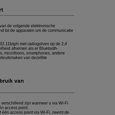
rt
 van de volgende elektronische
tand tot de apparaten om de communicatie
02.11b/g/n met radiogolven op de 2,4
elheid afnemen als er Bluetooth-
s, microfoons, smartphones, andere
 gebruikmaken van dezelfde
bruik van
 verschillend zijn wanneer u via
Wi-Fi
n access point.
 één access point via
Wi-Fi
, neemt de