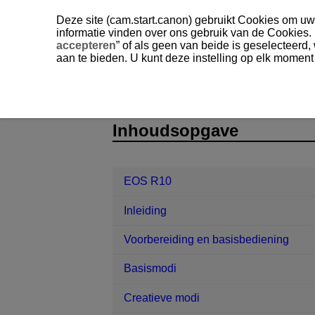
Deze site (cam.start.canon) gebruikt Cookies om uw 
informatie vinden over ons gebruik van de Cookies.
accepteren
” of als geen van beide is geselecteerd
aan te bieden. U kunt deze instelling op elk moment
EOS R10
Draadloze functies
Vo
D185-192
Inhoudsopgave
EOS R10
Inleiding
Voorbereiding en basisbediening
Basismodi
Creatieve modi