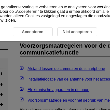
gebruikerservaring te verbeteren en te analyseren voor werking
 Door op „
Accepteren
” te klikken gaat u ermee akkoord om alle
, worden alleen Cookies vastgelegd en opgeslagen die noodzakel
 wijzigen.
orzorgsmaatregelen voor de draadloze communicatiefunctie
Accepteren
Niet accepteren
Voorzorgsmaatregelen voor de 
communicatiefunctie
Afstand tussen de camera en de smartphone
Installatielocatie van de antenne voor het acces
Elektronische apparaten in de buurt
Voorzorgsmaatregelen voor het gebruik van me
Als de transmissiesnelheid afneemt, de verbinding