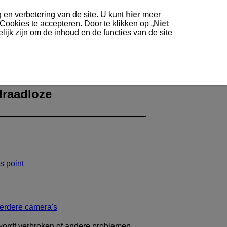
 en verbetering van de site. U kunt
hier
meer
 Cookies te accepteren. Door te klikken op „
Niet
ijk zijn om de inhoud en de functies van de site
draadloze
s point
erdere camera's
 wordt verbroken of andere problemen