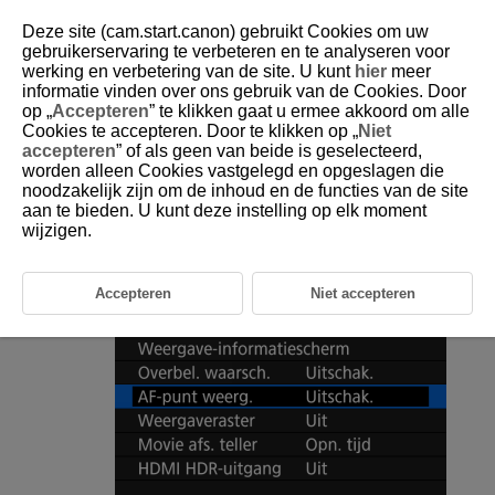
Deze site (cam.start.canon) gebruikt Cookies om uw
gebruikerservaring te verbeteren en te analyseren voor
werking en verbetering van de site. U kunt
hier
meer
informatie vinden over ons gebruik van de Cookies. Door
D185-165
op „
Accepteren
” te klikken gaat u ermee akkoord om alle
Cookies te accepteren. Door te klikken op „
Niet
AF-puntweergave
accepteren
” of als geen van beide is geselecteerd,
worden alleen Cookies vastgelegd en opgeslagen die
noodzakelijk zijn om de inhoud en de functies van de site
U kunt de AF-punten weergeven die u hebt gebruikt om scherp te stellen.
Deze worden op het afspeelscherm met rode contouren aangeduid.
aan te bieden. U kunt deze instelling op elk moment
wijzigen.
Selecteer [
:
AF-punt weerg.
].
Accepteren
Niet accepteren