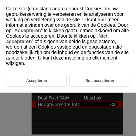
Deze site (cam.start.canon) gebruikt Cookies om uw
gebruikerservaring te verbeteren en te analyseren voor
werking en verbetering van de site. U kunt
hier
meer
informatie vinden over ons gebruik van de Cookies. Door
D185-060
op „
Accepteren
” te klikken gaat u ermee akkoord om alle
Cookies te accepteren. Door te klikken op „
Niet
Aspect ratio van foto’s
accepteren
” of als geen van beide is geselecteerd,
worden alleen Cookies vastgelegd en opgeslagen die
noodzakelijk zijn om de inhoud en de functies van de site
U kunt de aspect ratio van de opname wijzigen.
aan te bieden. U kunt deze instelling op elk moment
wijzigen.
Selecteer [
:
Hoogte/breedte foto
].
Accepteren
Niet accepteren